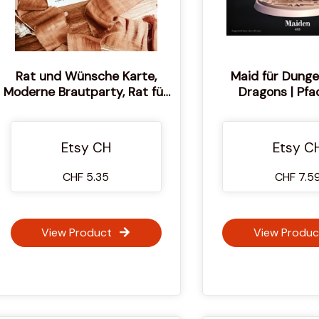
Rat und Wünsche Karte,
Maid für Dung
Moderne Brautparty, Rat für
Dragons | Pfa
die Braut-zu-sein,
Minimalistische Brautparty
Ratschlag, zeitgenössischen
Etsy CH
Etsy C
Dusche, M9
CHF 5.35
CHF 7.5
View Product
View Produc