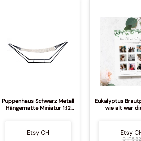
Puppenhaus Schwarz Metall
Eukalyptus Brautp
Hängematte Miniatur 1:12
wie alt war di
Maßstab Garten Möbel
(druckbare Vorla
Etsy CH
Etsy C
CHF 5.82