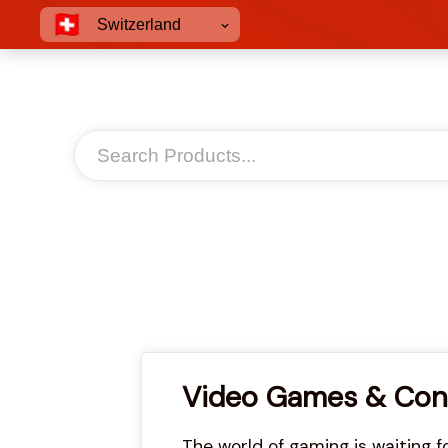
Switzerland
Video Games & Con
The world of gaming is waiting f