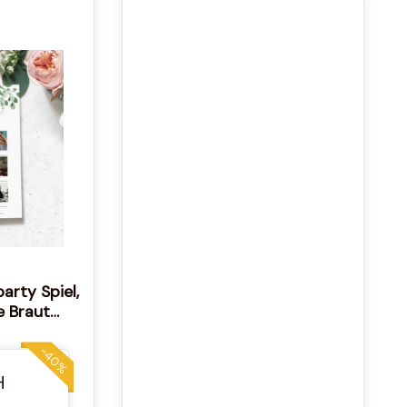
arty Spiel,
e Braut
ge) Everly
-40%
H