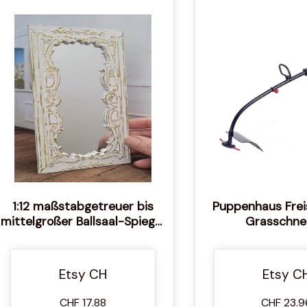
1:12 maßstabgetreuer bis
Puppenhaus Frei
mittelgroßer Ballsaal-Spiegel
Grasschne
für Puppenstube im
Unkrautfresser 
Maßstab 1:12
Gartenzubehö
Etsy CH
Etsy C
CHF 17.88
CHF 23.9