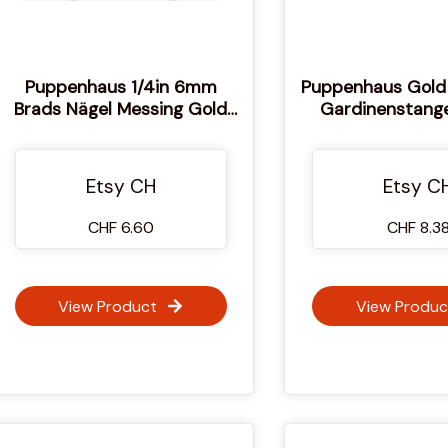
Puppenhaus 1/4in 6mm
Puppenhaus Gold
Brads Nägel Messing Gold
Gardinenstang
Miniatur DIY Baumeister
Miniatur Vorhang
Accessoire
Etsy CH
Etsy C
CHF 6.60
CHF 8.3
View Product
View Produc