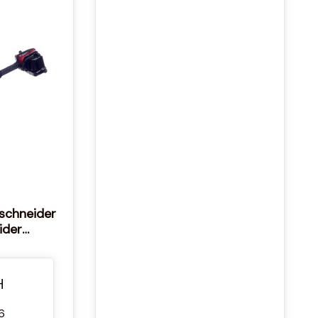
schneider
ider
Miniatur
r 1:12
H
6