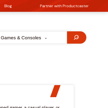
Blog
Partner with Productcaster
 Games & Consoles
ned gamer, a casual player, or