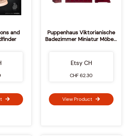
eons and
Puppenhaus Viktorianische
dfinder
Badezimmer Miniatur Möbel-
Set
H
Etsy CH
9
CHF 62.30
t
View Product