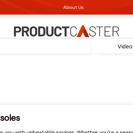
About Us
Video
soles
or you with unbeatable savings. Whether you're a seaso