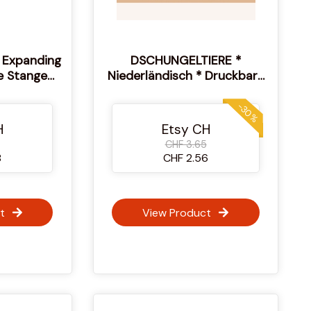
 Expanding
DSCHUNGELTIERE *
e Stange
Niederländisch * Druckbare
 Accessoire
Karteikarten * Dreiteilige
Montessori Karte *
-30%
Nomenklatur
H
Etsy CH
CHF 3.65
8
CHF 2.56
t
View Product