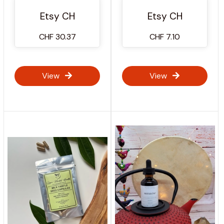
vegetarische Kapseln |
Füllstoffe oder
Etsy CH
Etsy CH
Ayurveda-Ergänzung
Bindemittel
CHF 30.37
CHF 7.10
View
View