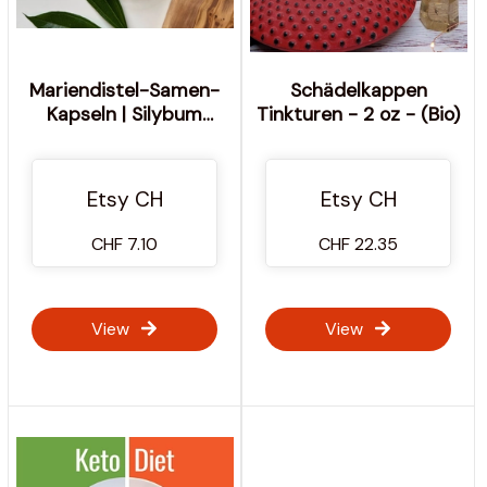
Mariendistel-Samen-
Schädelkappen
Kapseln | Silybum
Tinkturen - 2 oz - (Bio)
Marianum | 540 mg
Keine Füllstoffe
Etsy CH
Etsy CH
CHF 7.10
CHF 22.35
View
View