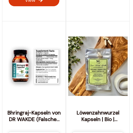
View
Bhringraj-Kapseln von
Löwenzahnwurzel
DR WAKDE (Falsches
Kapseln | Bio |
Gänseblümchen |
Taraxacum Officinale |
Eclipta alba) | 60
510 mg Keine