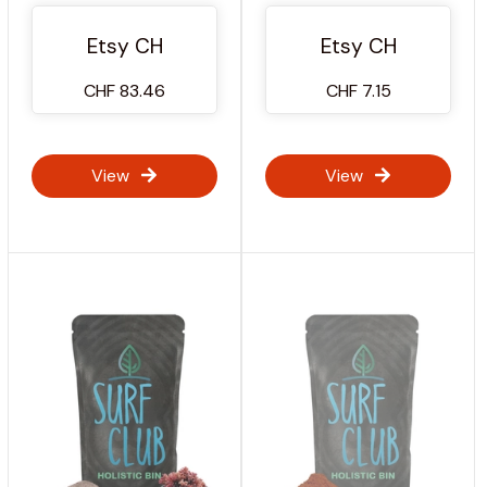
mg hochdosiertes
Sonnengetrocknet -
Calciumascorbat mit
30 Gramm
Etsy CH
Etsy CH
Vitamin C Metaboliten
und 100 mg Citrus
CHF 83.46
CHF 7.15
Bioflavonoide
View
View