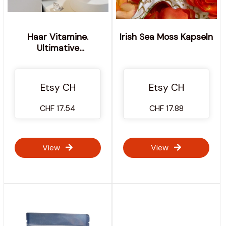
Haar Vitamine.
Irish Sea Moss Kapseln
Ultimative
Haarwuchslösung. für
schnelleres
Haarwuchs und Nägel
Etsy CH
Etsy CH
Wachstum. mit
Collagen, Biotin und
CHF 17.54
CHF 17.88
Keratin. 60 Kapseln
View
View