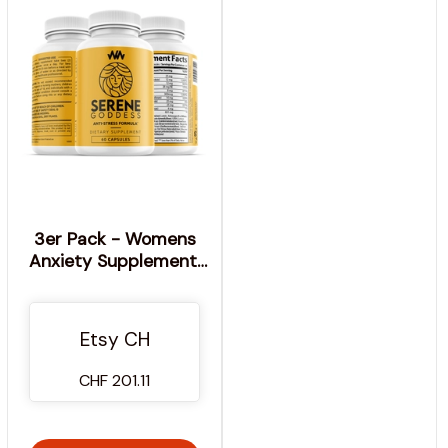
3er Pack - Womens
Anxiety Supplement,
das die Stimmung
steigert & hilft, sich zu
entspannen |
Etsy CH
Magnolienrinde für
frauenspezifische
CHF 201.11
Hilfe| Serene Godde