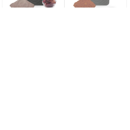
Rotes Meermoos:
Dunaniella Salina
(Gelidium Serrulatum),
Biomasse, einzelliger
30 Gramm
Algenextrakt - 30
Gramm
Etsy CH
Etsy CH
CHF 7.13
CHF 10.71
View
View