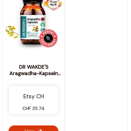
DR WAKDE'S
Aragwadha-Kapseln
(Cassia-Fistel) | 60
vegetarische Kapseln |
Ayurveda-Ergänzung |
Etsy CH
vegan | 100 %
pflanzlich
CHF 35.74