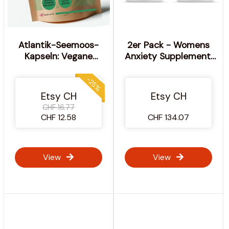
Atlantik-Seemoos-
2er Pack - Womens
Kapseln: Vegane
Anxiety Supplement,
Superfood-Ergänzung
das die Stimmung
steigert & hilft, sich zu
-25%
entspannen |
Etsy CH
Etsy CH
Magnolienrinde für
CHF 16.77
frauenspezifische
CHF 12.58
CHF 134.07
Hilfe| Serene Godde
View
View