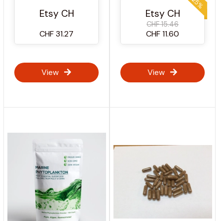
-25%
Ayurveda-Ergänzung |
vegane
Etsy CH
Etsy CH
vegan | 100 %
Ergänzungsmittel
CHF 15.46
pflanzlich
CHF 31.27
CHF 11.60
View
View