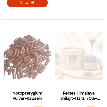
View
Notopterygium
Reines Himalaya
Pulver-Kapseln
Shilajit-Harz, 70%+
Fulvosäure, 85+