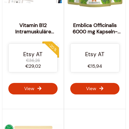
Vitamin B12
Emblica Officinalis
Intramuskuläre
6000 mg Kapseln-
Spritzen
ORGANIC Amla
Bearbeitbares
Phyllanthus-100
-20%
Trainingsbuch für
Natürlicher und
Etsy AT
Etsy AT
Beauty Trainer Kurse
starker Extrakt,
€36,26
und Akademien
vegane Kapseln
€29,02
€15,94
View
View