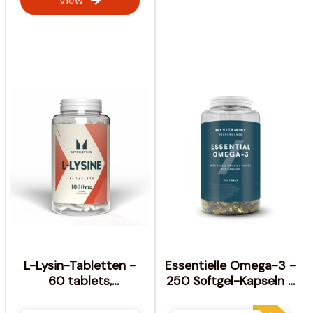
View
L-Lysin-Tabletten -
Essentielle Omega-3 -
60 tablets,
250 Softgel-Kapseln -
30Portionen -
essentielle Fettsäure
Geschmacksneutral
- Myprotein