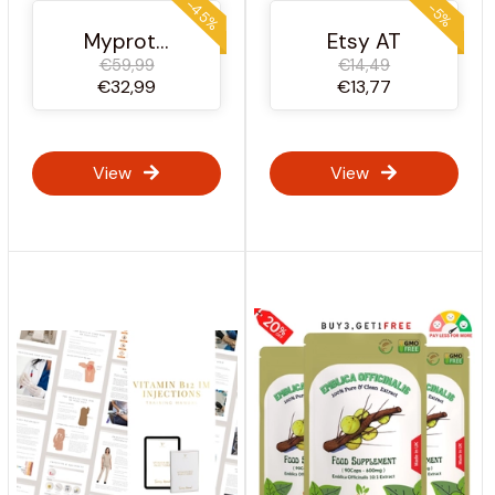
Ergänzung-NutraCore
-45%
-5%
Myprotein Österreich
Etsy AT
€59,99
€14,49
€32,99
€13,77
View
View