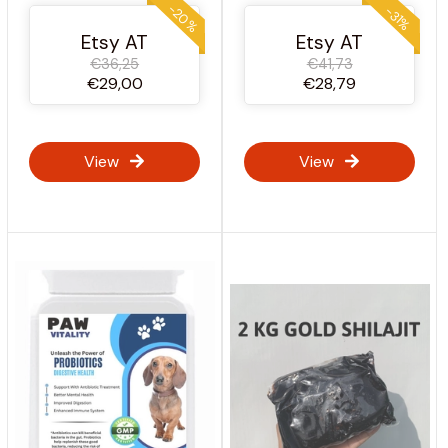
Spurenmineralien,
-20%
-31%
tägliche Energie
Etsy AT
Etsy AT
Unterstützung
€36,25
€41,73
€29,00
€28,79
View
View