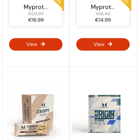
Myprotein Österreich
Myprotein Österreich
€29,99
€18,49
€16,99
€14,99
View
View