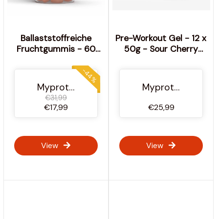
Ballaststoffreiche
Pre-Workout Gel - 12 x
Fruchtgummis - 60
50g - Sour Cherry
gummies, 30Portionen
(HYROX Edition)
- Orange
-44%
Myprotein Österreich
Myprotein Österreich
€31,99
€17,99
€25,99
View
View