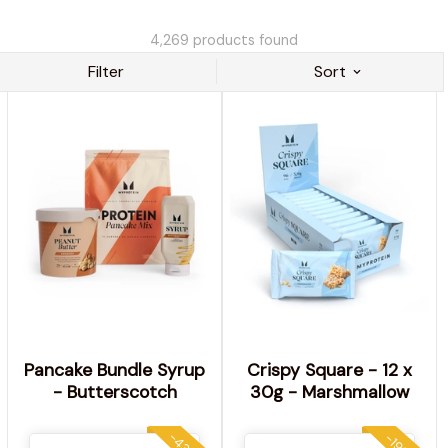
4,269
products found
Filter
Sort
Pancake Bundle Syrup
Crispy Square - 12 x
- Butterscotch
30g - Marshmallow
-43%
-19%