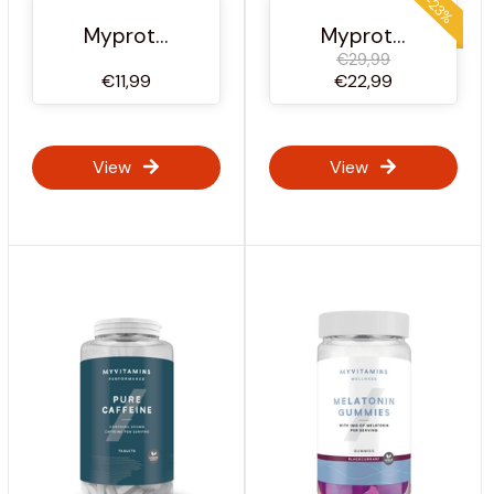
-23%
Myprotein Österreich
Myprotein Österreich
€29,99
€11,99
€22,99
View
View