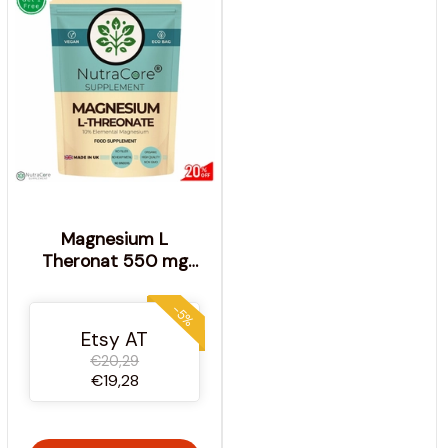
Magnesium L
Theronat 550 mg
Hoch bioverfügbares
Magnesium Saubere
-5%
vegane Ergänzung
Etsy AT
Umweltfreundliche
€20,29
Ganzheitliche
€19,28
Gesundheit -
NutraCore