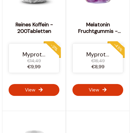
Reines Koffein -
Melatonin
200Tabletten
Fruchtgummis -
60Gummibärchen
-45%
-31%
Myprotein Österreich
Myprotein Österreich
€14,49
€16,49
€9,99
€8,99
View
View