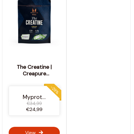
The Creatine |
Creapure
Kautabletten -
120TABLETS -
-29%
30Portionen - Zitrone
Myprotein Österreich
€34,99
€24,99
View