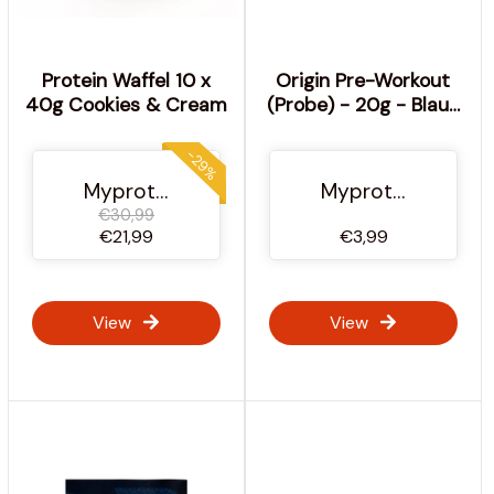
Protein Waffel 10 x
Origin Pre-Workout
40g Cookies & Cream
(Probe) - 20g - Blaue
Himbeere
-29%
Myprotein Österreich
Myprotein Österreich
€30,99
€21,99
€3,99
View
View