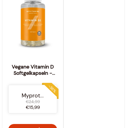
Vegane Vitamin D
Softgelkapseln -
180Softgel -
Geschmacksneutral
-36%
Myprotein Österreich
€24,99
€15,99