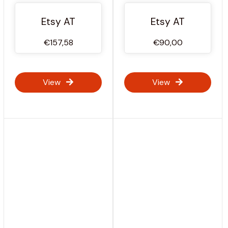
Aufbewahrungsbox |
Alternative zur Aero-
Etsy AT
Etsy AT
Satteltasche | 3D-
gedruckter
€157,58
€90,00
Werkzeugkoffer für
Fahrräder | Auf
View
View