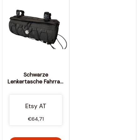
Schwarze
Lenkertasche Fahrrad,
Fahrradtasche
benutzerdefinierte
Zahnradtasche
Etsy AT
сomfortable,
Fahrradzubehör für
€64,71
Radfahrertaschengeschenke
im Freien.