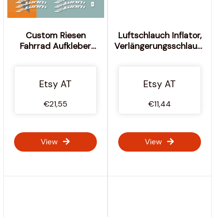
Custom Riesen
Luftschlauch Inflator,
Fahrrad Aufkleber
Verlängerungsschlauch
Aufkleber
für Schrader Ventil
Fahrrad Roller Fußball
Beachvolleyball
Etsy AT
Etsy AT
Tetherball Ballon
Kinder Spielzeug,
€21,55
€11,44
Pumpkabel
View
View