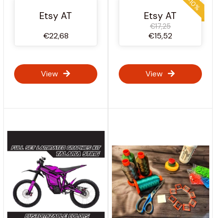
-10%
Kratzfest Aufkleber /
Etsy AT
Etsy AT
Gedruckt Vinyl
€17,25
Aufkleber / GHOST
€22,68
€15,52
CAMO Design
View
View