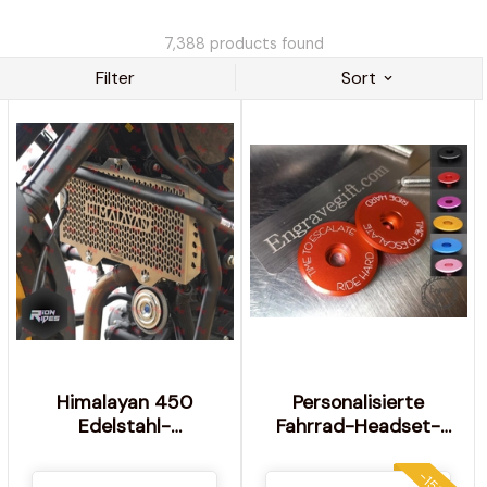
7,388
products found
Filter
Sort
Himalayan 450
Personalisierte
Edelstahl-
Fahrrad-Headset-
Kühlerschutz -
Kappe aus Aluminium
Upgrade für
mit Gravur
-15%