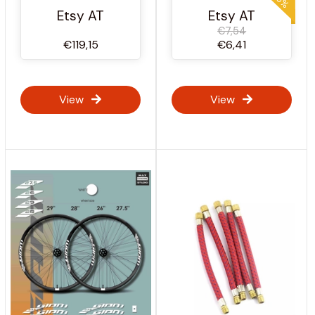
Rostschutz
Etsy AT
Etsy AT
€7,54
€119,15
€6,41
View
View