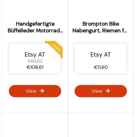
Handgefertigte
Brompton Bike
Büffelleder Motorrad-
Nabengurt, Riemen für
Seitentaschen - 3er-
Vorder- und
Set
Hinterradnabe
-40%
Etsy AT
Etsy AT
€181,02
€108,61
€11,60
View
View