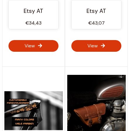
Sticker Set | 80 Stück
Schotterräder
| Schwarz
Etsy AT
Etsy AT
Reflektierendes
Muster |
€34,43
€43,07
Herrenaufkleber Zoll
View
View