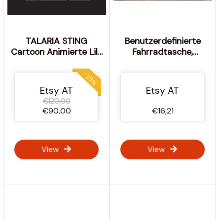
TALARIA STING
Benutzerdefinierte
Cartoon Animierte Lila
Fahrradtasche,
Full Grafiken Kit
Fahrradgeschenke
Glänzend oder Matt
Zubehör,
-25%
Laminiert Bubble Free
personalisierte
Etsy AT
Etsy AT
dick
Fahrradtaschenproduktio
€120,00
Lenkerfahrradtasche,
€90,00
€16,21
Fahrradgeburtstag -
Lesenok
View
View