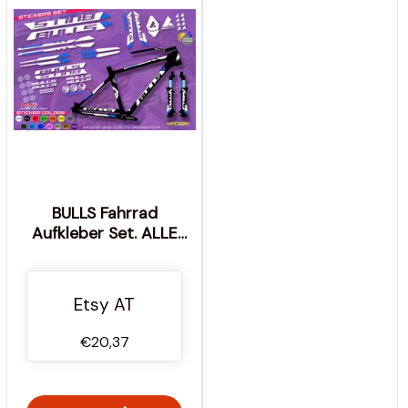
BULLS Fahrrad
Aufkleber Set. ALLE
FARBEN, hohe Qualität.
abwaschbar,
sonnenbeständig. am
Etsy AT
Fahrradrahmen und
Gabel
€20,37