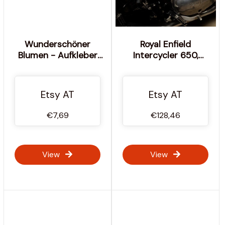
Wunderschöner
Royal Enfield
Blumen - Aufkleber
Intercycler 650,
auf Wunsch
Fellimitat 650 & Bear
personalisierbar! Ideal
650 Leder
für Fahrrad, E Bike,
Seitentasche mit
Etsy AT
Etsy AT
Helm, Tablet,
Regenhülle
Smartphone, MTB...
€7,69
€128,46
View
View