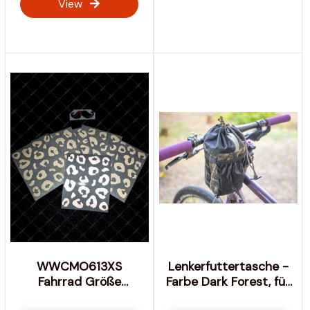
View
WWCMO613XS
Lenkerfuttertasche -
Fahrrad Größe
Farbe Dark Forest, für
Leopard Design
Bikepacking &