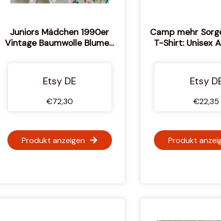
Juniors Mädchen 1990er
Camp mehr Sorge
Vintage Baumwolle Blumen
T-Shirt: Unisex 
Prinzessinnen Kleid
Tee
Etsy DE
Etsy D
€72,30
€22,35
Produkt anzeigen
Produkt anzei