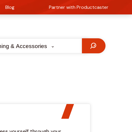
Blog
Partner with Productcaster
hing & Accessories
ress yourself through your