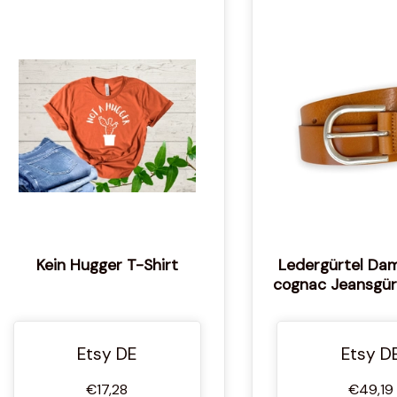
Kein Hugger T-Shirt
Ledergürtel Da
cognac Jeansgür
aus weichem Vol
hochwertiger Le
Etsy DE
Etsy D
€17,28
€49,19