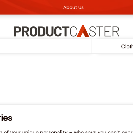
About Us
Clot
ies
ion of your unique personality – who says you can’t exp