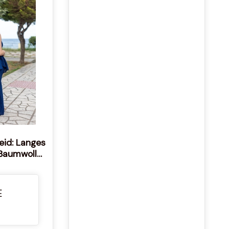
eid: Langes
 Baumwolle,
henland
E