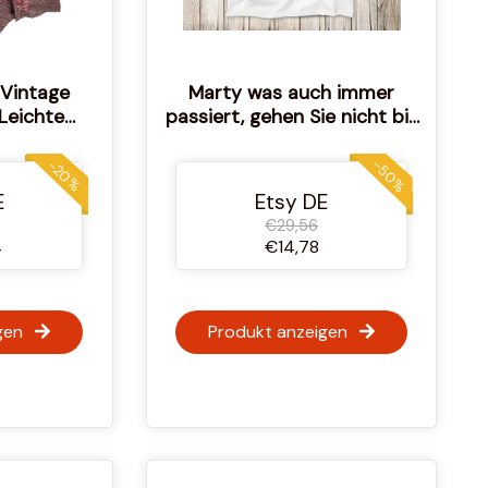
 Vintage
Marty was auch immer
Leichte
passiert, gehen Sie nicht bis
hibori Tie
2020 zurück in die Zukunft
dgemachte
Film Top T-Shirt Beste süßes
-50%
-20%
 Warme
Geschenk Herren Frauen
E
Etsy DE
cke
Unisex T-Shirt 3068
€29,56
4
€14,78
gen
Produkt anzeigen