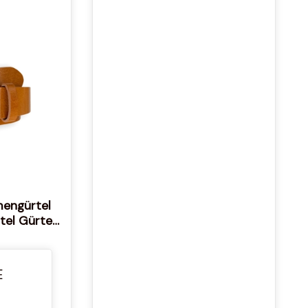
mengürtel
tel Gürtel
lrindleder
dergürtel
E