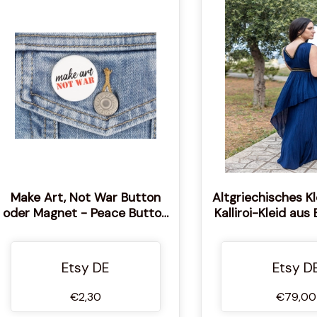
Make Art, Not War Button
Altgriechisches Kl
oder Magnet - Peace Button
Kalliroi-Kleid aus
oder Magnet
Made in Griec
Etsy DE
Etsy D
€2,30
€79,00