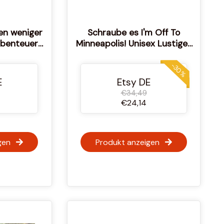
n weniger
Schraube es I'm Off To
Abenteuer
Minneapolis! Unisex Lustiges
Minneapolis T-Shirt, Umzug
nach Minneapolis Shirt,
-30%
Minnesota Urlaubsgeschenk,
E
Etsy DE
Minnesota T-Shirt
€34,49
€24,14
gen
Produkt anzeigen