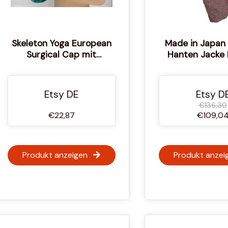
Skeleton Yoga European
Made in Japan
Surgical Cap mit
Hanten Jacke 
verstellbarem
Polsterung Voll S
Knebelverschluss
Dye Muster Han
Kimono Robe
Etsy DE
Etsy D
Winterja
€136,30
€22,87
€109,0
Produkt anzeigen
Produkt anzei