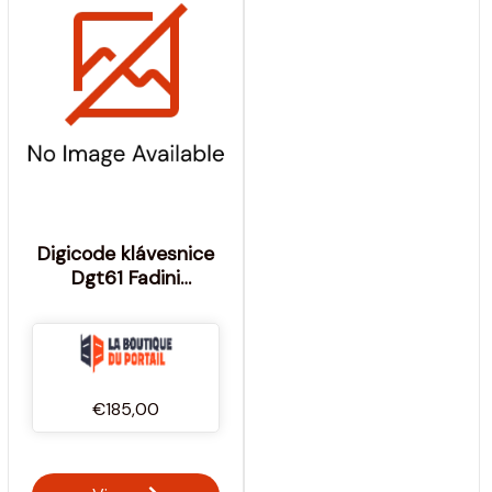
Digicode klávesnice
Dgt61 Fadini
povrchová montáž s
integrovanou
elektronikou -
Výrobce: EX FADINI
€185,00