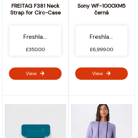
FREITAG F381 Neck
Sony WF-1000XM5
Strap for Circ-Case
černá
Freshlabels.cz
Freshlabels.cz
£350.00
£6,999.00
View
View