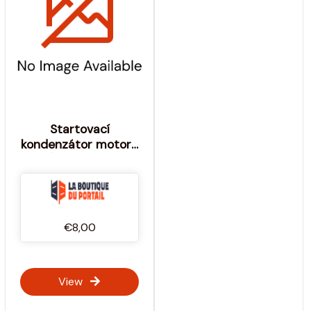
Startovací
kondenzátor motoru
20 Îœf / 450 V -
Výrobce: KONEK
€8,00
View