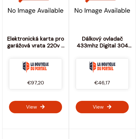
Elektronická karta pro
Dálkový ovladač
garážová vrata 220v s
433mhz Digital 304
433 Mhz přijímačem
Marantec Mfz Ovitor -
Lrs2035 Seav -
Výrobce: MARANTEC
Výrobce: SEAV
MFZ OVITOR
€97,20
€46,17
View
View