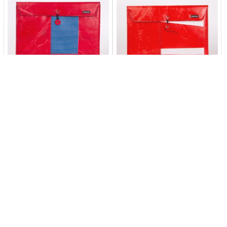
FREITAG F421 Sleeve
FREITAG F411 Sleeve
for Laptop 15''
for Laptop 13"/14"
-20%
-20%
Freshlabels.cz
Freshlabels.cz
£2,490.00
£2,390.00
£1,992.00
£1,912.00
View
View