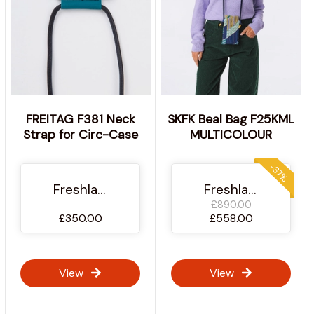
FREITAG F381 Neck
SKFK Beal Bag F25KML
Strap for Circ-Case
MULTICOLOUR
-37%
Freshlabels.cz
Freshlabels.cz
£890.00
£350.00
£558.00
View
View