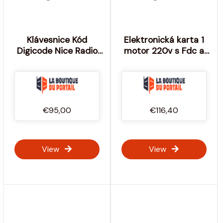
Klávesnice Kód
Elektronická karta 1
Digicode Nice Radio
motor 220v s Fdc a
Edswg - Výrobce:
433mhz Lrs2102 Seav
NICE
přijímač - Výrobce:
SEAV
€95,00
€116,40
View
View