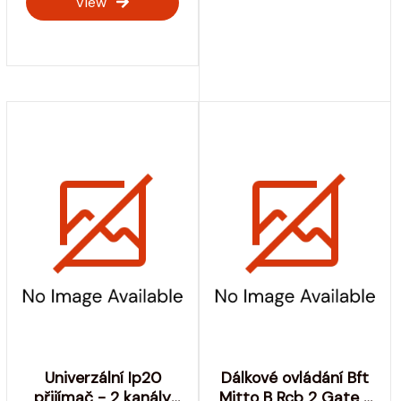
View
Univerzální Ip20
Dálkové ovládání Bft
přijímač - 2 kanály
Mitto B Rcb 2 Gate -