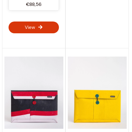
€88,56
View