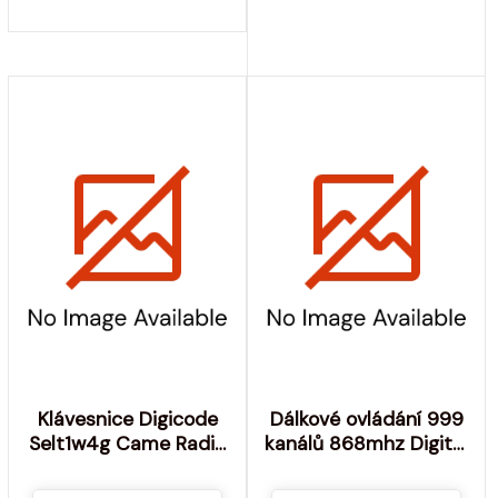
Klávesnice Digicode
Dálkové ovládání 999
Selt1w4g Came Radio
kanálů 868mhz Digital
433mhz - Výrobce:
309 Marantec Mfz
CAME
Ovitor - Výrobce: