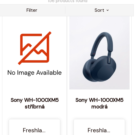
156
products found
Filter
Sort
Sony WH-1000XM5
Sony WH-1000XM5
stříbrná
modrá
Freshlabels.cz
Freshlabels.cz