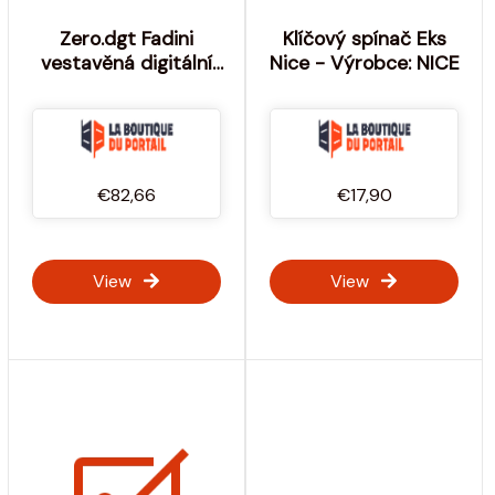
Zero.dgt Fadini
Klíčový spínač Eks
vestavěná digitální
Nice - Výrobce: NICE
klávesnice - Výrobce:
MECCANICA FADINI
€82,66
€17,90
View
View