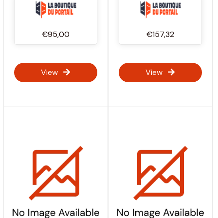
MARANTEC MFZ
OVITOR
€95,00
€157,32
View
View