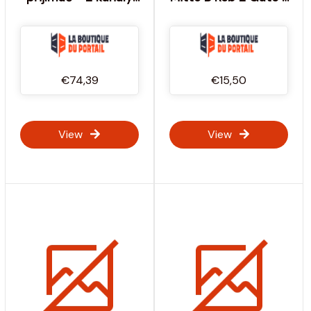
868mhz Digital 343.2
Výrobce: BFT
Marantec Mfz Ovitor -
Výrobce: MARANTEC
MFZ OVITOR
€74,39
€15,50
View
View