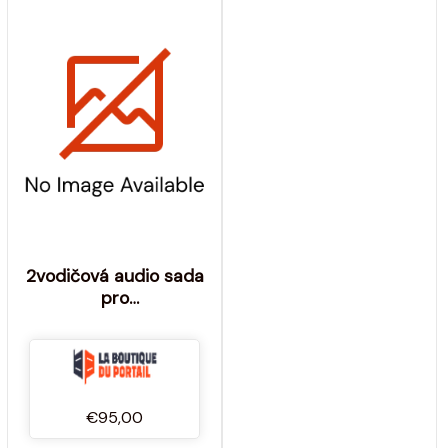
2vodičová audio sada
pro
zapuštěnou/povrchovou
montáž 1 hovor
€95,00